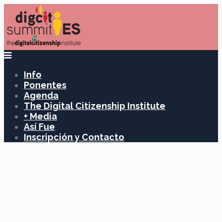
Info
Ponentes
Agenda
The Digital Citizenship Institute
+ Media
Así Fue
Inscripción y Contacto