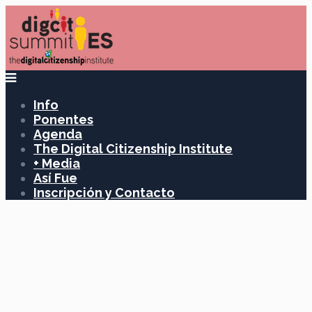
Info
Ponentes
Agenda
The Digital Citizenship Institute
+ Media
Así Fue
Inscripción y Contacto